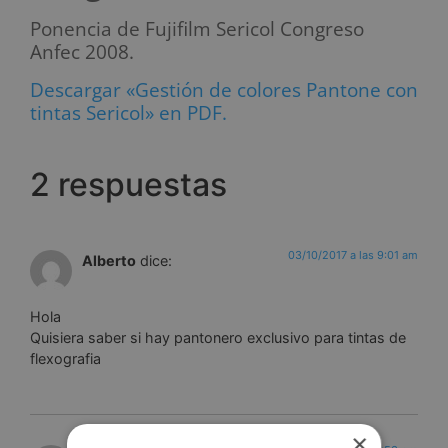
Ponencia de Fujifilm Sericol Congreso
Anfec 2008.
Descargar «Gestión de colores Pantone con
tintas Sericol» en PDF.
2 respuestas
03/10/2017 a las 9:01 am
Alberto
dice:
Hola
Quisiera saber si hay pantonero exclusivo para tintas de
flexografia
×