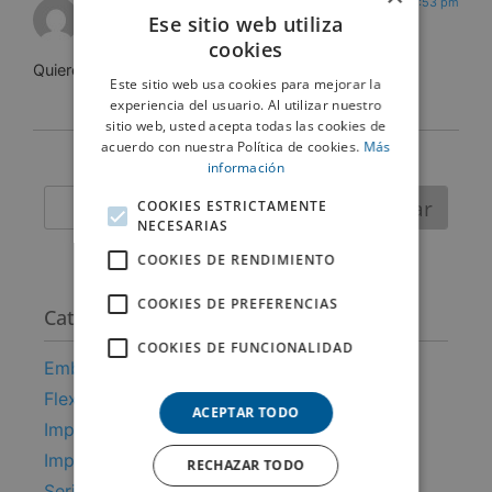
14/11/2017 a las 1:53 pm
Onelis_b@hotmail.com
dice:
Ese sitio web utiliza
cookies
Quiero saber más
Este sitio web usa cookies para mejorar la
experiencia del usuario. Al utilizar nuestro
sitio web, usted acepta todas las cookies de
acuerdo con nuestra Política de cookies.
Más
información
Buscar
COOKIES ESTRICTAMENTE
NECESARIAS
COOKIES DE RENDIMIENTO
COOKIES DE PREFERENCIAS
Categorías
COOKIES DE FUNCIONALIDAD
Embalaje alimentario
Flexografia
ACEPTAR TODO
Impresión digital
Impresión y decoración
RECHAZAR TODO
Serigrafía