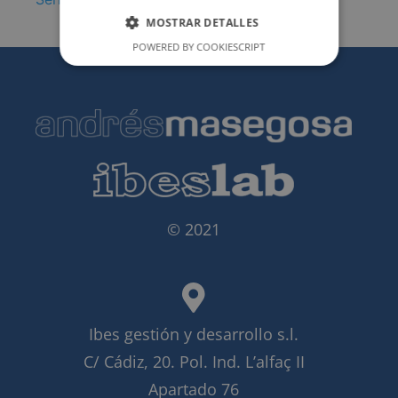
MOSTRAR DETALLES
POWERED BY COOKIESCRIPT
© 2021
Ibes gestión y desarrollo s.l.
C/ Cádiz, 20. Pol. Ind. L’alfaç II
Apartado 76