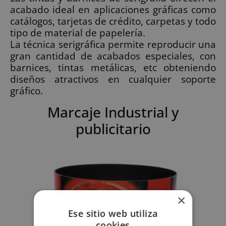
acabado ideal en aplicaciones gráficas como
catálogos, tarjetas de crédito, carpetas y todo
tipo de material de papelería.
La técnica serigráfica permite reproducir una
gran cantidad de acabados especiales, con
barnices, tintas metálicas, etc obteniendo
diseños atractivos en cualquier soporte
gráfico.
Marcaje Industrial y
publicitario
×
Ese sitio web utiliza
cookies