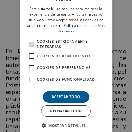
Este sitio web usa cookies para mejorar la
experiencia del usuario. Al utilizar nuestro
sitio web, usted acepta todas las cookies de
acuerdo con nuestra Política de cookies.
Más
información
COOKIES ESTRICTAMENTE
NECESARIAS
En la personalización de objetos, como
COOKIES DE RENDIMIENTO
botellas, envases, componentes de
automoción, plásticos moldeados, etc, las
COOKIES DE PREFERENCIAS
tintas para serigrafía desempeñan un papel
fundamental en el marcaje de productos.
COOKIES DE FUNCIONALIDAD
Existe una amplia gama de tintas
especialmente formuladas para adherirse a
ACEPTAR TODO
una gran variedad de sustratos, incluyendo
plástico, metal, vidrio, tejidos,
recubrimientos y otros soportes. Gracias a su
RECHAZAR TODO
capacidad de adhesión y resistencia, estas
tintas garantizan una marca duradera y
MOSTRAR DETALLES