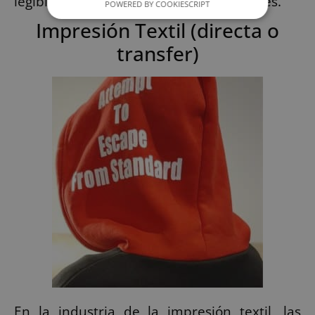
legible en entornos industriales exigentes.
POWERED BY COOKIESCRIPT
Impresión Textil (directa o
transfer)
En la industria de la impresión textil, las