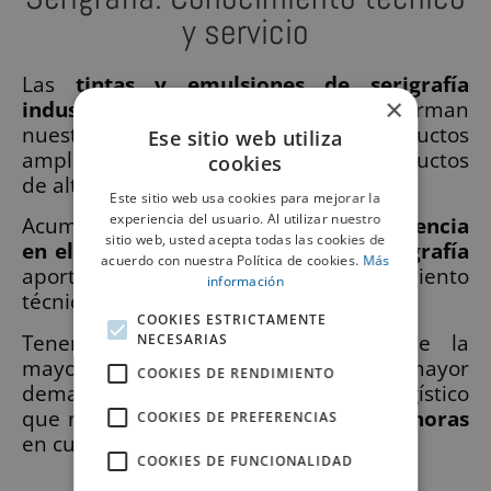
y servicio
Las
tintas y emulsiones de serigrafía
×
industrial Sericol de Fujifilm
, conforman
nuestra oferta principal de productos
Ese sitio web utiliza
ampliada con otros consumibles y productos
cookies
de alta calidad.
Este sitio web usa cookies para mejorar la
experiencia del usuario. Al utilizar nuestro
Acumulamos
más de 30 años de experiencia
sitio web, usted acepta todas las cookies de
en el sector de la impresión por serigrafía
acuerdo con nuestra Política de cookies.
Más
aportando soluciones y asesoramiento
información
técnico a nuestros clientes.
COOKIES ESTRICTAMENTE
Tenemos un
stock permanente
de la
NECESARIAS
mayoría de las tintas y materiales de mayor
COOKIES DE RENDIMIENTO
demanda apoyados en un servicio logístico
que nos permite
entregar en 24 o 48 horas
COOKIES DE PREFERENCIAS
en cualquier punto de España.
COOKIES DE FUNCIONALIDAD