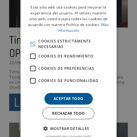
Este sitio web usa cookies para mejorar la
experiencia del usuario. Al utilizar nuestro
sitio web, usted acepta todas las cookies de
acuerdo con nuestra Política de cookies.
Más
información
Tinta Plastisol Texopaque
COOKIES ESTRICTAMENTE
NECESARIAS
OP
COOKIES DE RENDIMIENTO
22/09/2021
COOKIES DE PREFERENCIAS
Tinta opaca para serigrafía textil libre de Ftalatos¹
Texopaque OP, fabricada por Fujifilm-Sericol en Europa,
COOKIES DE FUNCIONALIDAD
es una tinta plastisol convencional de impresión directa,
diseñada para
LEER MÁS
ACEPTAR TODO
RECHAZAR TODO
MOSTRAR DETALLES
POWERED BY COOKIESCRIPT